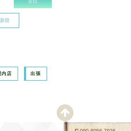
翌日
新宿
関内店
出張
090-8056-7926