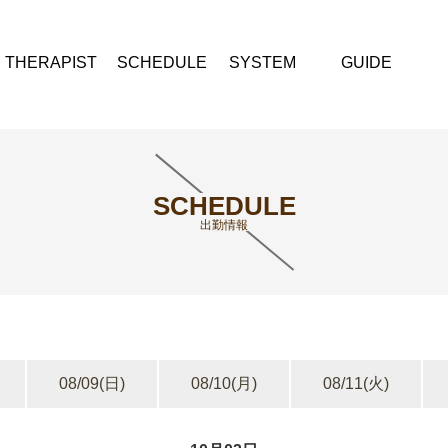
THERAPIST
SCHEDULE
SYSTEM
GUIDE
SCHEDULE
出勤情報
08/09
(日)
08/10
(月)
08/11
(火)