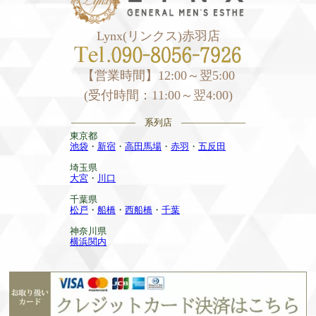
Lynx(リンクス)赤羽店
【営業時間】12:00～翌5:00
(受付時間：11:00～翌4:00)
——————— 系列店 ———————
東京都
池袋
・
新宿
・
高田馬場
・
赤羽
・
五反田
埼玉県
大宮
・
川口
千葉県
松戸
・
船橋
・
西船橋
・
千葉
神奈川県
横浜関内