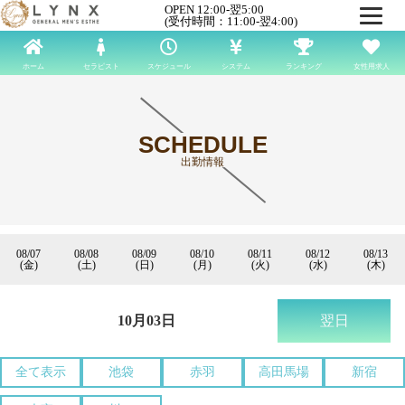
OPEN 12:00-翌5:00
(受付時間：11:00-翌4:00)
ホーム
セラピスト
スケジュール
システム
ランキング
女性用求人
SCHEDULE
出勤情報
08/07
08/08
08/09
08/10
08/11
08/12
08/13
(金)
(土)
(日)
(月)
(火)
(水)
(木)
10月03日
翌日
全て表示
池袋
赤羽
高田馬場
新宿