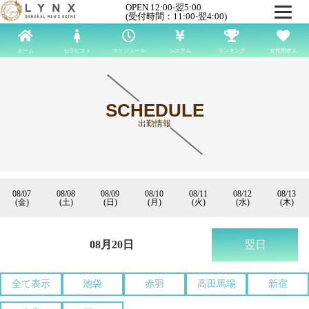
OPEN 12:00-翌5:00
(受付時間：11:00-翌4:00)
ホーム
セラピスト
スケジュール
システム
ランキング
女性用求人
SCHEDULE
出勤情報
08/07
08/08
08/09
08/10
08/11
08/12
08/13
(金)
(土)
(日)
(月)
(火)
(水)
(木)
08月20日
翌日
全て表示
池袋
赤羽
高田馬場
新宿