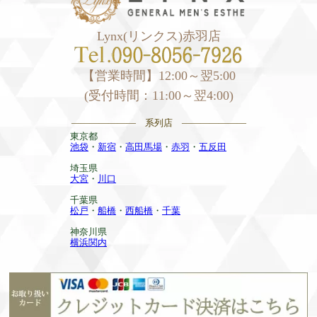
Lynx(リンクス)赤羽店
【営業時間】12:00～翌5:00
(受付時間：11:00～翌4:00)
——————— 系列店 ———————
東京都
池袋
・
新宿
・
高田馬場
・
赤羽
・
五反田
埼玉県
大宮
・
川口
千葉県
松戸
・
船橋
・
西船橋
・
千葉
神奈川県
横浜関内