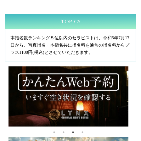
TOPICS
17
リンクスオリジナル『ドバドバ密マット』の新感覚オプショ
A
らプ
ン開始！
名
S