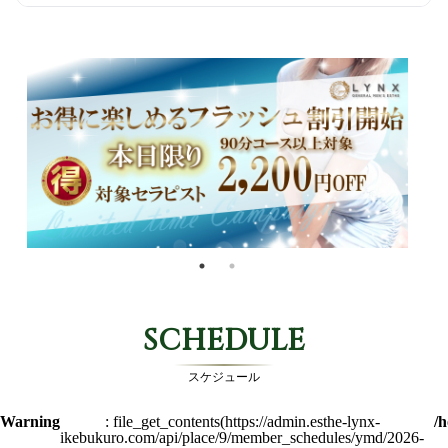
SCHEDULE
スケジュール
Warning
: file_get_contents(https://admin.esthe-lynx-
/h
ikebukuro.com/api/place/9/member_schedules/ymd/2026-