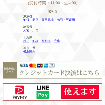
(受付時間：11:00～翌4:00)
——————— 系列店 ———————
東京都
池袋
・
新宿
・
高田馬場
・
赤羽
・
五反田
埼玉県
大宮
・
川口
千葉県
松戸
・
船橋
・
西船橋
・
千葉
神奈川県
横浜関内